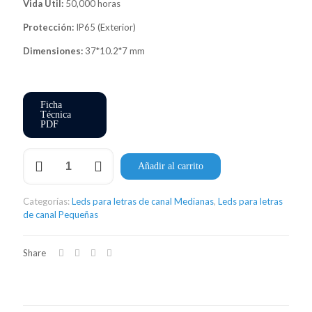
Vida Útil:
50,000 horas
Protección:
IP65 (Exterior)
Dimensiones:
37*10.2*7 mm
Ficha
Técnica
PDF
Módulo
Añadir al carrito
LED
Sign
03
Categorías:
Leds para letras de canal Medianas
,
Leds para letras
RGB
de canal Pequeñas
cantidad
Share