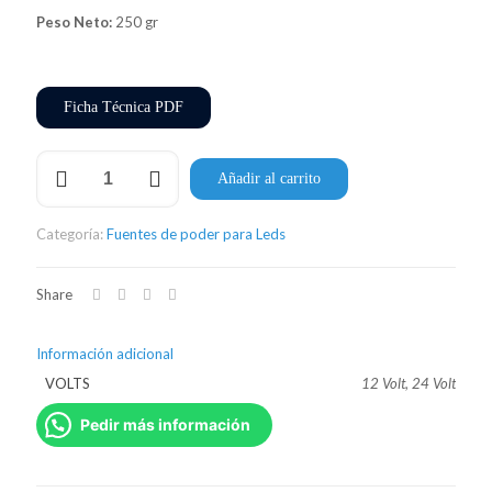
Peso Neto:
250 gr
Ficha Técnica PDF
Fuente
Añadir al carrito
de
poder
interior
Categoría:
Fuentes de poder para Leds
SLIM
100w
cantidad
Share
Información adicional
VOLTS
12 Volt, 24 Volt
Pedir más información