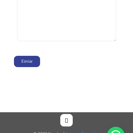
(222) 2489859
(222) 4629939
(222) 2682820
hola@signalux.mx