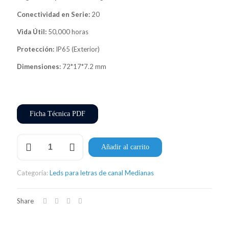
Conectividad en Serie:
20
Vida Útil:
50,000 horas
Protección:
IP65 (Exterior)
Dimensiones:
72*17*7.2 mm
Ficha Técnica PDF
Módulo
Añadir al carrito
LED
12v
Sign
Categoría:
Leds para letras de canal Medianas
03
Red
cantidad
Share