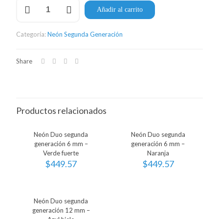
Neón
Añadir al carrito
Duo
segunda
generación
Categoría:
Neón Segunda Generación
6
mm
–
Share
Rosa
claro
cantidad
Productos relacionados
Neón Duo segunda
Neón Duo segunda
generación 6 mm –
generación 6 mm –
Verde fuerte
Naranja
$
449.57
$
449.57
Neón Duo segunda
generación 12 mm –