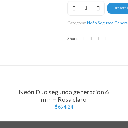
Neón
Añadir a
Duo
segunda
generación
Categoría:
Neón Segunda Genera
12
mm
–
Share
Blanco
frío
cantidad
Neón Duo segunda generación 6
mm – Rosa claro
$
694.24