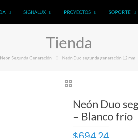
DA
SIGNALUX
PROYECTOS
SOPORTE
Tienda
Neón Segunda Generación
Neón Duo segunda generación 12 mm – 
Neón Duo seg
– Blanco frío
$
694.24