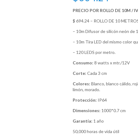
PRECIO POR ROLLO DE 10M / I
$ 694.24 – ROLLO DE 10 METROS
– 10m Difusor de silicón neón de 12
– 10m Tira LED del mismo color que
– 120 LEDS por metro.
Consumo:
8 watts x mtr./12V
Corte:
Cada 3 cm
Colores:
Blanco, blanco cálido, roj
limón, morado.
Protección:
IP64
Dimensiones:
1000*0.7 cm
Garantía:
1 año
50,000 horas de vida útil