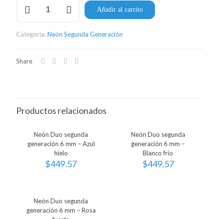
Neón
Añadir al carrito
Duo
segunda
generación
Categoría:
Neón Segunda Generación
12
mm
–
Share
Azul
hielo
cantidad
Productos relacionados
Neón Duo segunda
Neón Duo segunda
generación 6 mm – Azul
generación 6 mm –
hielo
Blanco frío
$
449.57
$
449.57
Neón Duo segunda
generación 6 mm – Rosa