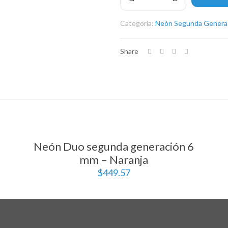
segunda
generación
Categoría:
Neón Segunda Genera
6
mm
–
Share
Azul
hielo
cantidad
Neón Duo segunda generación 6
mm – Naranja
$
449.57