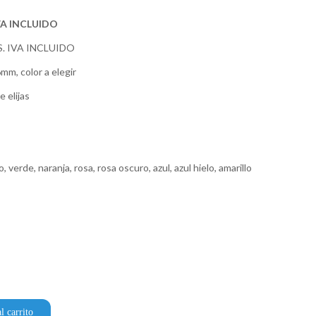
VA INCLUIDO
S. IVA INCLUIDO
mm, color a elegir
 elijas
o, verde, naranja, rosa, rosa oscuro, azul, azul hielo, amarillo
l carrito