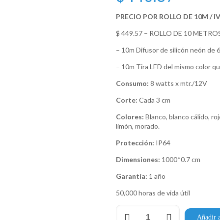
PRECIO POR ROLLO DE 10M / I
$ 449.57 – ROLLO DE 10 METRO
– 10m Difusor de silicón neón de 6
– 10m Tira LED del mismo color que
Consumo:
8 watts x mtr./12V
Corte:
Cada 3 cm
Colores:
Blanco, blanco cálido, roj
limón, morado.
Protección:
IP64
Dimensiones:
1000*0.7 cm
Garantía:
1 año
50,000 horas de vida útil
Neón
Añadir a
Duo