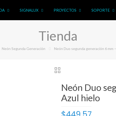
DA
SIGNALUX
PROYECTOS
SOPORTE
Tienda
Neón Segunda Generación
Neón Duo segunda generación 6 mm – 
Neón Duo seg
Azul hielo
$
449.57