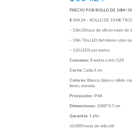
PRECIO POR ROLLO DE 10M / I
$ 694.24 – ROLLO DE 10 METROS
– 10m Difusor de silicón neón de 12
– 10m Tira LED del mismo color que
– 120 LEDS por metro.
Consumo:
8 watts x mtr./12V
Corte:
Cada 3 cm
Colores:
Blanco, blanco cálido, roj
limón, morado.
Protección:
IP64
Dimensiones:
1000*0.7 cm
Garantía:
1 año
50,000 horas de vida útil