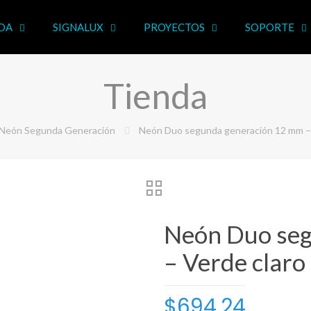
DA
SIGNALUX
PROYECTOS
SOPORTE
Tienda
Neón Segunda Generación
Neón Duo segunda generación 12 mm – 
Neón Duo seg
– Verde claro
$
694.24