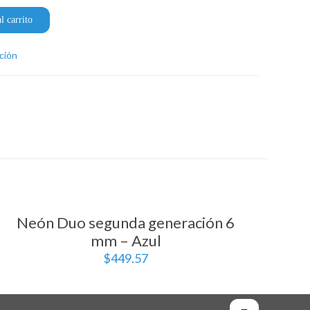
l carrito
ción
Neón Duo segunda generación 6
mm – Azul
$
449.57