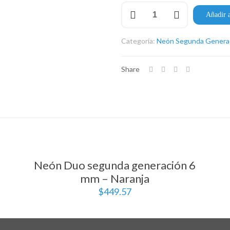
Neón
Añadir a
Duo
segunda
generación
Categoría:
Neón Segunda Genera
12
mm
–
Share
Verde
claro
cantidad
Neón Duo segunda generación 6
mm – Naranja
$
449.57