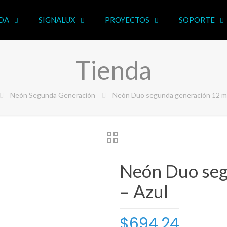
DA
SIGNALUX
PROYECTOS
SOPORTE
Tienda
Neón Segunda Generación
Neón Duo segunda generación 12 m
Neón Duo seg
– Azul
$
694.24