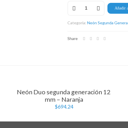
Neón
Añadir a
Duo
segunda
generación
Categoría:
Neón Segunda Genera
12
mm
–
Share
Azul
cantidad
Neón Duo segunda generación 12
mm – Naranja
$
694.24