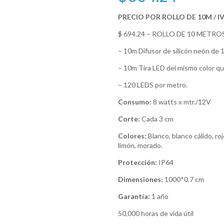
PRECIO POR ROLLO DE 10M / I
$ 694.24 – ROLLO DE 10 METROS
– 10m Difusor de silicón neón de 12
– 10m Tira LED del mismo color que
– 120 LEDS por metro.
Consumo:
8 watts x mtr./12V
Corte:
Cada 3 cm
Colores:
Blanco, blanco cálido, roj
limón, morado.
Protección:
IP64
Dimensiones:
1000*0.7 cm
Garantía:
1 año
50,000 horas de vida útil