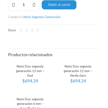
Neón
Añadir al carrito
Duo
segunda
generación
Categoría:
Neón Segunda Generación
12
mm
–
Share
Blanco
cálido
cantidad
Productos relacionados
Neón Duo segunda
Neón Duo segunda
generación 12 mm –
generación 12 mm –
Azul
Verde claro
$
694.24
$
694.24
Neón Duo segunda
generación 6 mm –