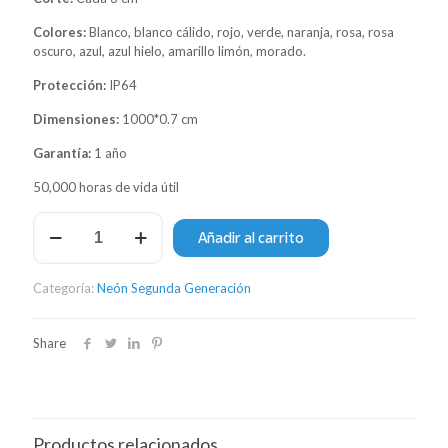
Colores:
Blanco, blanco cálido, rojo, verde, naranja, rosa, rosa
oscuro, azul, azul hielo, amarillo limón, morado.
Protección:
IP64
Dimensiones:
1000*0.7 cm
Garantía:
1 año
50,000 horas de vida útil
Neón
Añadir al carrito
Duo
segunda
generación
Categoría:
Neón Segunda Generación
6
mm
–
Share
Rosa
fuerte
cantidad
Productos relacionados