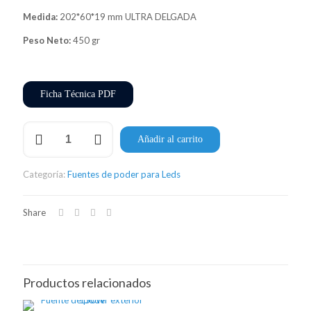
Medida:
202*60*19 mm ULTRA DELGADA
Peso Neto:
450 gr
Ficha Técnica PDF
Fuente
Añadir al carrito
de
poder
UL
Categoría:
Fuentes de poder para Leds
150w
cantidad
Share
Productos relacionados