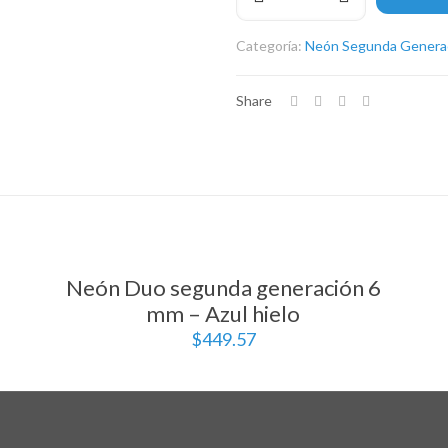
segunda
generación
Categoría:
Neón Segunda Genera
6
mm
–
Share
Verde
fuerte
cantidad
Neón Duo segunda generación 6
mm – Azul hielo
$
449.57