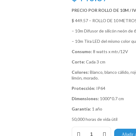
PRECIO POR ROLLO DE 10M / I
$ 449.57 – ROLLO DE 10 METRO
– 10m Difusor de silicón neón de 6
– 10m Tira LED del mismo color que
Consumo:
8 watts x mtr./12V
Corte:
Cada 3 cm
Colores:
Blanco, blanco cálido, roj
limón, morado.
Protección:
IP64
Dimensiones:
1000*0.7 cm
Garantía:
1 año
50,000 horas de vida útil
Neón
Añadir a
Duo