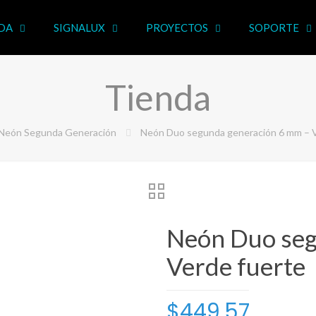
DA
SIGNALUX
PROYECTOS
SOPORTE
Tienda
Neón Segunda Generación
Neón Duo segunda generación 6 mm – V
Neón Duo seg
Verde fuerte
$
449.57