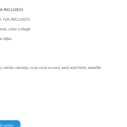
VA INCLUIDO
S. IVA INCLUIDO
mm, color a elegir
 elijas
o, verde, naranja, rosa, rosa oscuro, azul, azul hielo, amarillo
l carrito