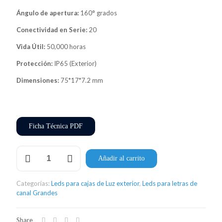
Ángulo de apertura:
160° grados
Conectividad en Serie:
20
Vida Útil:
50,000 horas
Protección:
IP65 (Exterior)
Dimensiones:
75*17*7.2 mm
Ficha Técnica PDF
Módulo
Añadir al carrito
LED
Sign
03
Categorías:
Leds para cajas de Luz exterior
,
Leds para letras de
PRO
canal Grandes
cantidad
Share