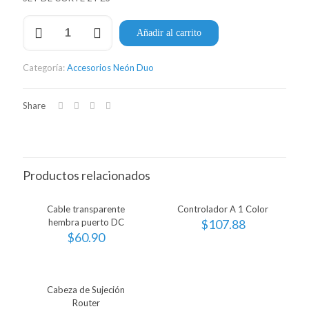
Kit
Añadir al carrito
de
Corte
cantidad
Categoría:
Accesorios Neón Duo
Share
Productos relacionados
Cable transparente
Controlador A 1 Color
hembra puerto DC
$
107.88
$
60.90
Cabeza de Sujeción
Router