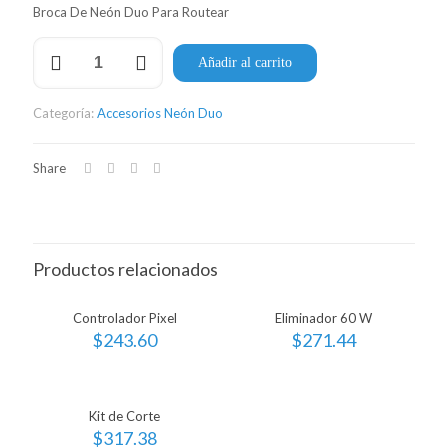
Broca De Neón Duo Para Routear
Broca
Añadir al carrito
Neón
Duo
6
Categoría:
Accesorios Neón Duo
mm
cantidad
Share
Productos relacionados
Controlador Pixel
Eliminador 60 W
$
243.60
$
271.44
Kit de Corte
$
317.38