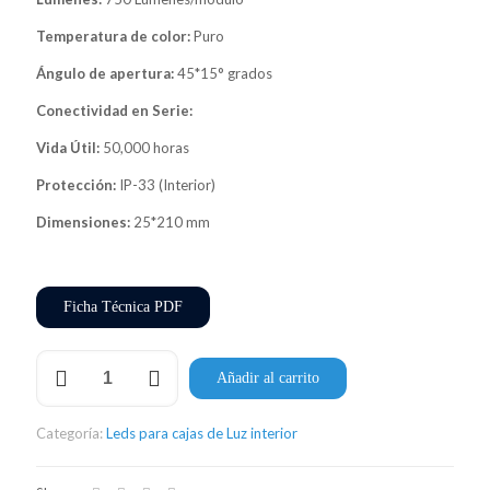
Temperatura de color:
Puro
Ángulo de apertura:
45*15° grados
Conectividad en Serie:
Vida Útil:
50,000 horas
Protección:
IP-33 (Interior)
Dimensiones:
25*210 mm
Ficha Técnica PDF
Barra
Añadir al carrito
LED
Edgelite
Osram
Categoría:
Leds para cajas de Luz interior
21
cantidad