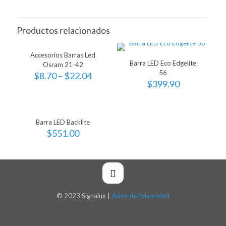
Productos relacionados
Accesorios Barras Led
Barra LED Eco Edgelite
Osram 21-42
56
$
8.70
–
$
22.04
$
399.90
Barra LED Backlite
$
551.00
© 2023 Signalux |
Aviso de Privacidad