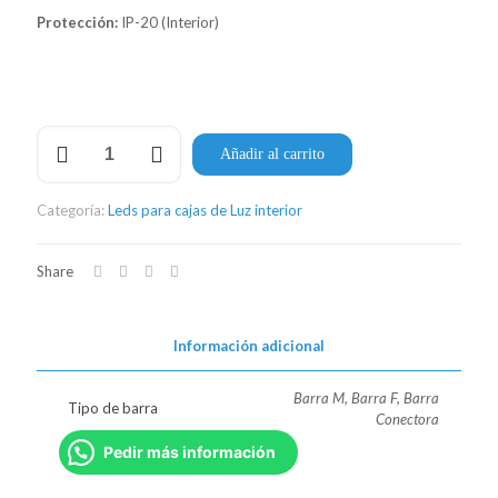
Protección:
IP-20 (Interior)
Barra
Añadir al carrito
LED
Backlite
RGB
Categoría:
Leds para cajas de Luz interior
cantidad
Share
Información adicional
Barra M, Barra F, Barra
Tipo de barra
Conectora
Pedir más información